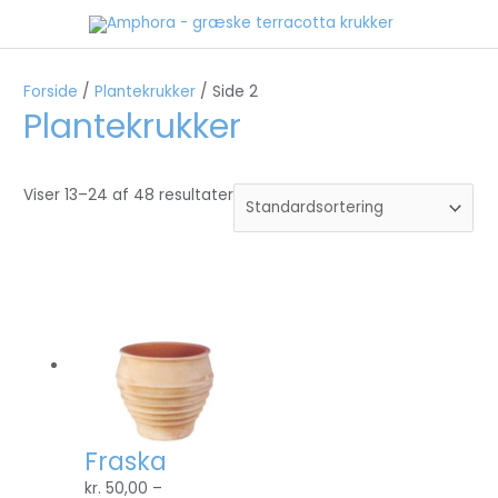
Gå
til
indholdet
Forside
/
Plantekrukker
/ Side 2
Plantekrukker
Viser 13–24 af 48 resultater
Fraska
kr.
50,00
–