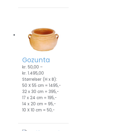
Gozunta
kr.
50,00
–
kr.
1.495,00
Størrelser (H x B):
50 X 55 cm = 1495,-
32 x 30 cm = 395,-
17 x 24 cm = 195,-
14 x 20 cm = 95,-
10 X 10 cm = 50,-