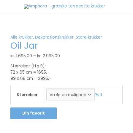
Gå
til
indholdet
Alle krukker
,
Dekorationskrukker
,
Store krukker
Oil Jar
kr.
1.695,00
–
kr.
2.995,00
Størrelser (H x B):
72 x 65 cm = 1695,-
99 x 68 cm = 2995,-
Størrelser
Ryd
Din favorit