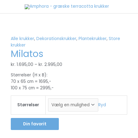
Gå
til
indholdet
Alle krukker
,
Dekorationskrukker
,
Plantekrukker
,
Store
krukker
Milatos
kr.
1.695,00
–
kr.
2.995,00
Størrelser (H x B):
70 x 65 cm = 1695,-
100 x 75 cm = 2995,-
Størrelser
Ryd
Din favorit