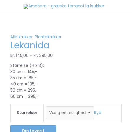
Gå
til
indholdet
Alle krukker
,
Plantekrukker
Lekanida
kr.
145,00
–
kr.
395,00
Størrelse (H x B):
30 cm = 145,-
35 cm = 185,-
40 cm = 195,-
50 cm = 295,-
60 cm = 395,-
Størrelser
Ryd
Din favorit