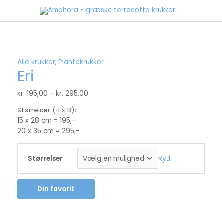
Gå
til
indholdet
Alle krukker
,
Plantekrukker
Eri
kr.
195,00
–
kr.
295,00
Størrelser (H x B):
15 x 28 cm = 195,-
20 x 35 cm = 295,-
Størrelser
Ryd
Din favorit