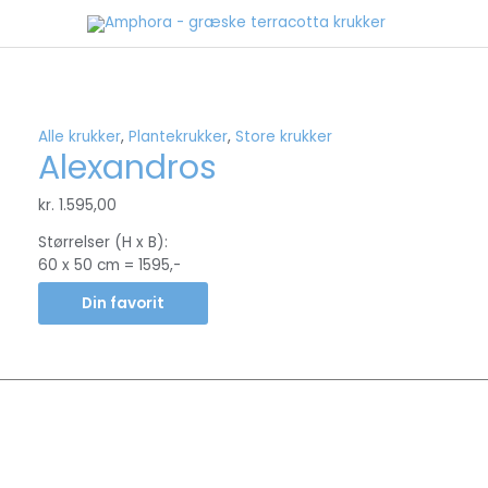
Gå
til
indholdet
Alle krukker
,
Plantekrukker
,
Store krukker
Alexandros
kr.
1.595,00
Størrelser (H x B):
60 x 50 cm = 1595,-
Din favorit
Copyright © 2026
AMPHORA